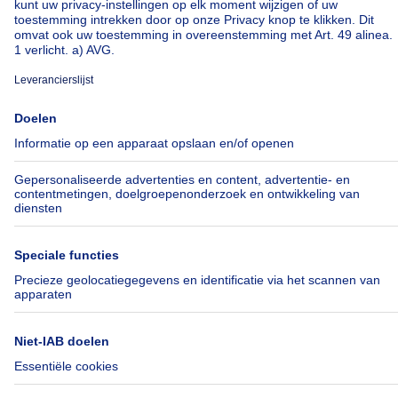
Over
Tools
Immoweb
Schat mijn eigendom
Pers
Prijs per m² in België
Jobs
Hypothecaire lening
Axel Springer Group
Verzekeringen
SeLoger.com
Verhuis checklist
Immowelt.de
Hulp
Volg ons
Veelgestelde vragen
Immoweb Blog
Fraude
Facebook
Toegankelijkheid
Twitter
Contacteer ons
LinkedIn
© Immoweb SA/NV 2023